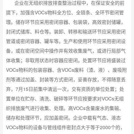
企业在无组织排放排查整治过程中，在保证安全的前
提下，加强含VOCs物料全方位、全链条、全环节密闭管
理。储存环节应采用密闭容器、包装袋，高效密封储罐，
封闭式储库、料仓等。装卸、转移和输送环节应采用密闭
管道或密闭容器、罐车等。生产和使用环节应采用密闭设
备，或在密闭空间中操作并有效收集废气，或进行局部气
体收集；非取用状态时容器应密闭。处置环节应将盛装过
VOCs物料的包装容器、含VOCs废料（渣、液）、废吸附
剂等通过加盖、封装等方式密闭，妥善存放，不得随意丢
弃，7月15日前集中清运一次，交有资质的单位处置；处
置单位在贮存、清洗、破碎等环节应按要求对VOCs无组
织排放废气进行收集、处理。高VOCs含量废水的集输、
储存和处理环节，应加盖密闭。企业中载有气态、液态
VOCs物料的设备与管线组件密封点大于等于2000个的，