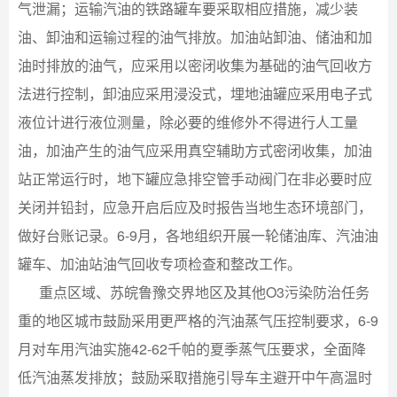
气泄漏；运输汽油的铁路罐车要采取相应措施，减少装
油、卸油和运输过程的油气排放。加油站卸油、储油和加
油时排放的油气，应采用以密闭收集为基础的油气回收方
法进行控制，卸油应采用浸没式，埋地油罐应采用电子式
液位计进行液位测量，除必要的维修外不得进行人工量
油，加油产生的油气应采用真空辅助方式密闭收集，加油
站正常运行时，地下罐应急排空管手动阀门在非必要时应
关闭并铅封，应急开启后应及时报告当地生态环境部门，
做好台账记录。6-9月，各地组织开展一轮储油库、汽油油
罐车、加油站油气回收专项检查和整改工作。
重点区域、苏皖鲁豫交界地区及其他O3污染防治任务
重的地区城市鼓励采用更严格的汽油蒸气压控制要求，6-9
月对车用汽油实施42-62千帕的夏季蒸气压要求，全面降
低汽油蒸发排放；鼓励采取措施引导车主避开中午高温时