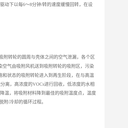
动下以每6～8分钟/转的速度缓慢回转，在设
吸附转轮的圆周与壳体之间的空气泄漏，各个区
污染空气由吸附风机送到吸附转轮的吸附区，污染
附饱和状态的吸附转轮进入到再生阶段，在与高温
械分离，高浓度的VOCs进行回收，低浓度的水相
降温，将吸附材料降到最佳的吸附温度点，温度
/脱附/冷却的循环过程。