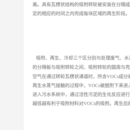
离。具有瓦楞状结构的吸附转轮被安装在分隔成
定的相应的时间之内完成每块区域的再生阶段。
吸附、再生、冷却三个区分别与处理废气、水
的分隔板与吸附转轮之间、吸附转轮的圆周与壳
空气在通过转轮瓦楞
状通道时，所含
VOCs成
再生水蒸气
接触的过程中，
VOCs被脱附下来
进入污水系统中，通过活性污泥的生化反应进行
越低越有利于吸附材料对
VOCs的吸附。再生