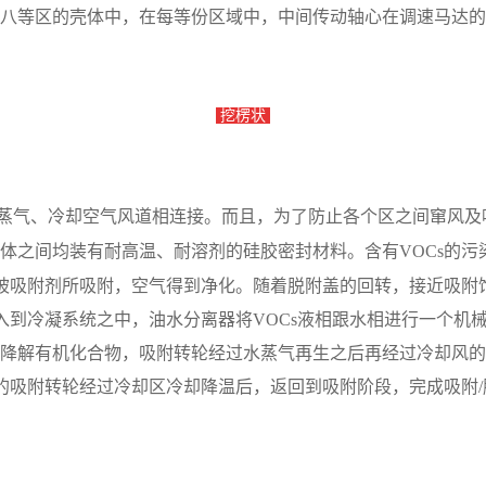
八等区的壳体中，在每等份区域中，中间传动轴心在调速马达的驱
挖楞状
蒸气、冷却空气风道相连接。而且，为了防止各个区之间窜风及
体之间均装有耐高温、耐溶剂的硅胶
密封材料。含有
VOCs的
分被吸附剂所吸附，空气得到净化。随着脱附盖的回转，接近吸
进入到冷凝系统之中，
油水分离器将
VOCs液相跟水相进行一个机
降解有机化合物，吸附转轮
经过水蒸气再生之后再经过冷却风的
后的吸附转轮经过冷却区冷却降温后，返回到吸附阶段
，完成吸附